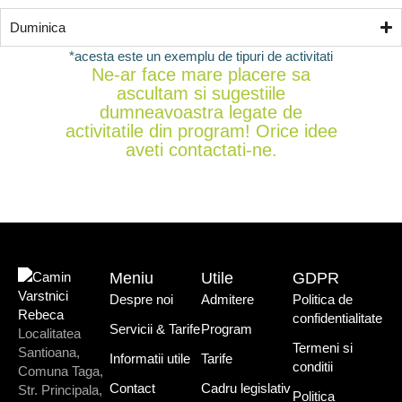
Duminica
*acesta este un exemplu de tipuri de activitati
Ne-ar face mare placere sa
ascultam si sugestiile
dumneavoastra legate de
activitatile din program! Orice idee
aveti contactati-ne.
Meniu
Utile
GDPR
Despre noi
Admitere
Politica de
confidentialitate
Servicii & Tarife
Program
Localitatea
Termeni si
Santioana,
Informatii utile
Tarife
conditii
Comuna Taga,
Contact
Cadru legislativ
Str. Principala,
Politica